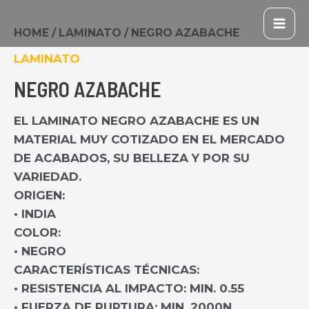
IR
MAI
AL
HOME
/
LAMINATO
/ NEGRO AZABACHE
ME
CONTENIDO
LAMINATO
NEGRO AZABACHE
EL LAMINATO NEGRO AZABACHE ES UN
MATERIAL MUY COTIZADO EN EL MERCADO
DE ACABADOS, SU BELLEZA Y POR SU
VARIEDAD.
ORIGEN:
• INDIA
COLOR:
• NEGRO
CARACTERÍSTICAS TÉCNICAS:
• RESISTENCIA AL IMPACTO: MIN. 0.55
• FUERZA DE RUPTURA: MIN. 2000N