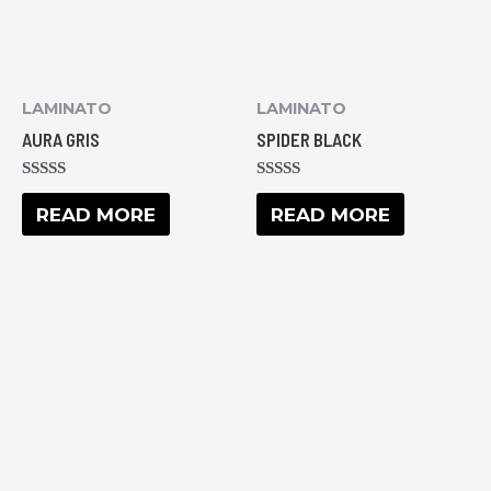
LAMINATO
LAMINATO
AURA GRIS
SPIDER BLACK
RATED
RATED
0
0
READ MORE
READ MORE
OUT
OUT
OF
OF
5
5