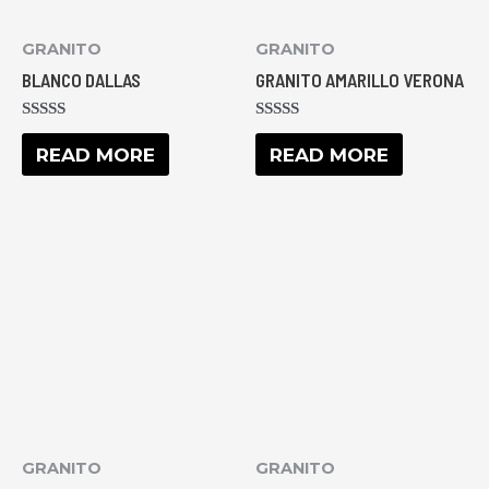
GRANITO
GRANITO
BLANCO DALLAS
GRANITO AMARILLO VERONA
RATED
RATED
0
0
READ MORE
READ MORE
OUT
OUT
OF
OF
5
5
GRANITO
GRANITO