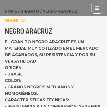
IR
MAI
AL
HOME
/
GRANITO
/ NEGRO ARACRUZ
ME
CONTENIDO
GRANITO
NEGRO ARACRUZ
EL GRANITO NEGRO ARACRUZ ES UN
MATERIAL MUY COTIZADO EN EL MERCADO
DE ACABADOS, SU RESISTENCIA Y POR SU
VERSATILIDAD.
ORIGEN:
• BRASIL
COLOR:
• GRANOS NEGROS MEDIANOS Y
HOMOGÉNEOS.
CARACTERÍSTICAS TÉCNICAS:
• RESISTENCIA A LA COMPRESIÓN: 75.25 MPA