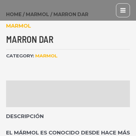
IR
MAI
AL
HOME
/
MARMOL
/ MARRON DAR
ME
CONTENIDO
MARMOL
MARRON DAR
CATEGORY:
MARMOL
DESCRIPTION
REVIEWS (0)
DESCRIPCIÓN
EL MÁRMOL ES CONOCIDO DESDE HACE MÁS