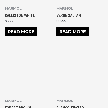
MARMOL
MARMOL
KALLISTON WHITE
VERDE SALTAN
RATED
RATED
0
0
READ MORE
READ MORE
OUT
OUT
OF
OF
5
5
MARMOL
MARMOL
FOREST BROWN
BLANCO THAZZO