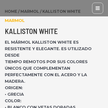
IR
MAI
AL
HOME
/
MARMOL
/ KALLISTON WHITE
ME
CONTENIDO
MARMOL
KALLISTON WHITE
EL MÁRMOL KALLISTON WHITE ES
RESISTENTE Y ELEGANTE. ES UTILIZADO
DESDE
TIEMPO REMOTOS POR SUS COLORES
ÚNICOS QUE COMPLEMENTAN
PERFECTAMENTE CON EL ACERO Y LA
MADERA.
ORIGEN:
• GRECIA
COLOR:
• BLANCO CON VETAS DORADAS