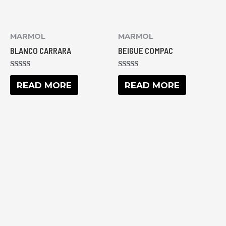
MARMOL
MARMOL
BLANCO CARRARA
BEIGUE COMPAC
RATED
RATED
0
0
READ MORE
READ MORE
OUT
OUT
OF
OF
5
5