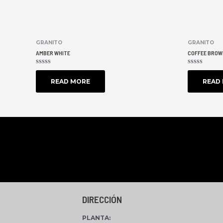
GRANITO
GRANITO
AMBER WHITE
COFFEE BROW
RATED
RATED
0
0
OUT
OUT
READ MORE
READ
OF
OF
5
5
DIRECCIÓN
PLANTA
: