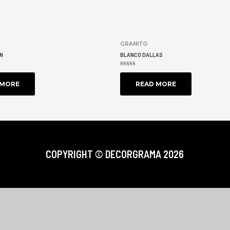
GRANITO
N
BLANCO DALLAS
RATED
0
OUT
 MORE
READ MORE
OF
5
COPYRIGHT ©
DECORGRAMA 2026