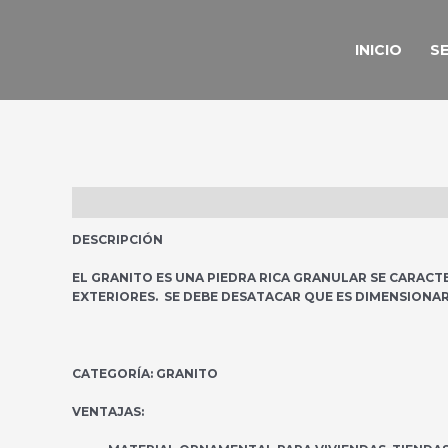
IR
AL
CONTENIDO
INICIO
S
DESCRIPTION
REVIEWS (0)
DESCRIPCIÓN
EL GRANITO ES UNA PIEDRA RICA GRANULAR SE CARACTE
EXTERIORES. SE DEBE DESATACAR QUE ES DIMENSIONAR
CATEGORÍA:
GRANITO
VENTAJAS: